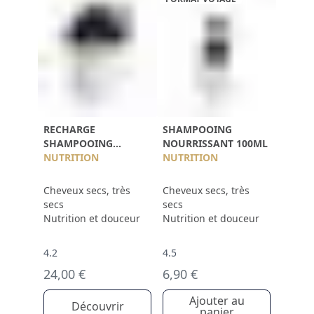
RECHARGE
SHAMPOOING
SHAMPOOING
NOURRISSANT 100ML
NOURRISSANT 750ML
NUTRITION
NUTRITION
Cheveux secs, très
Cheveux secs, très
secs
secs
Nutrition et douceur
Nutrition et douceur
4.2
4.5
24,00 €
6,90 €
Ajouter au
Découvrir
panier