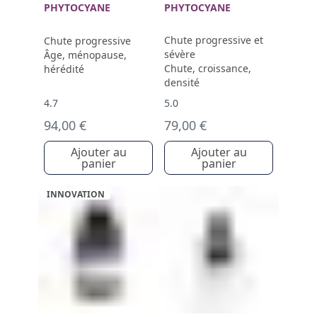
PROGRESSIVE FEMME
PHYTOCYANE
ANTICHUTE
PHYTOCYANE
Chute progressive et
Chute progressive
sévère
Âge, ménopause,
Chute, croissance,
hérédité
densité
4.7
5.0
94,00 €
79,00 €
Ajouter au
Ajouter au
panier
panier
INNOVATION