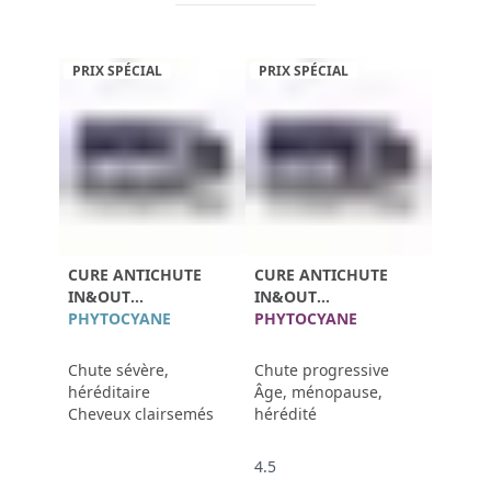
PRIX SPÉCIAL
PRIX SPÉCIAL
CURE ANTICHUTE
CURE ANTICHUTE
IN&OUT
IN&OUT
PROGRESSIVE HOMME
PHYTOCYANE
PROGRESSIVE FEMME
PHYTOCYANE
Chute sévère,
Chute progressive
héréditaire
Âge, ménopause,
Cheveux clairsemés
hérédité
4.5