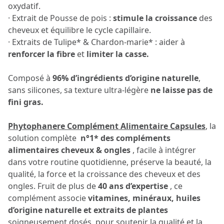
oxydatif.
· Extrait de Pousse de pois :
stimule la croissance
des
cheveux et équilibre le cycle capillaire.
· Extraits de Tulipe* & Chardon-marie* : aider à
renforcer la fibre
et
limiter la casse.
Composé à
96% d’ingrédients d’origine naturelle
,
sans silicones, sa texture ultra-légère
ne laisse pas de
fini gras.
Phytophanere Complément Alimentaire Capsules
, la
solution complète
n°1* des compléments
alimentaires cheveux & ongles
, facile à intégrer
dans votre routine quotidienne, préserve la beauté, la
qualité, la force et la croissance des cheveux et des
ongles. Fruit de plus de
40 ans d’expertise
, ce
complément associe
vitamines, minéraux, huiles
d’origine naturelle et extraits de plantes
soigneusement dosés, pour soutenir la qualité et la