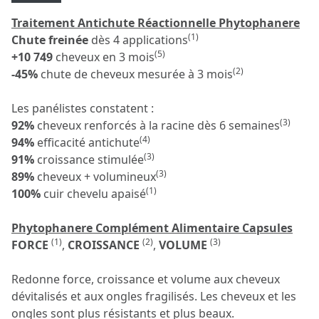
Traitement Antichute Réactionnelle Phytophanere
(1)
Chute freinée
dès 4 applications
(5)
+10 749
cheveux en 3 mois
(2)
-45%
chute de cheveux mesurée à 3 mois
Les panélistes constatent :
(3)
92%
cheveux renforcés à la racine dès 6 semaines
(4)
94%
efficacité antichute
(3)
91%
croissance stimulée
(3)
89%
cheveux + volumineux
(1)
100%
cuir chevelu apaisé
Phytophanere Complément Alimentaire Capsules
(1)
(2)
(3)
FORCE
,
CROISSANCE
,
VOLUME
Redonne force, croissance et volume aux cheveux
dévitalisés et aux ongles fragilisés. Les cheveux et les
ongles sont plus résistants et plus beaux.