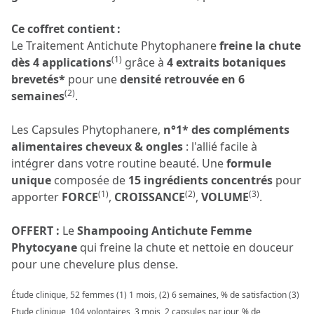
Ce coffret contient :
Le Traitement Antichute Phytophanere
freine la chute
(1)
dès 4 applications
grâce à
4 extraits botaniques
brevetés*
pour une
densité retrouvée en 6
(2)
semaines
.
Les Capsules Phytophanere,
n°1* des compléments
alimentaires cheveux & ongles
: l'allié facile à
intégrer dans votre routine beauté. Une
formule
unique
composée de
15 ingrédients concentrés
pour
(1)
(2)
(3)
apporter
FORCE
,
CROISSANCE
,
VOLUME
.
OFFERT :
Le
Shampooing Antichute Femme
Phytocyane
qui freine la chute et nettoie en douceur
pour une chevelure plus dense.
Étude clinique, 52 femmes (1) 1 mois, (2) 6 semaines, % de satisfaction (3)
Etude clinique, 104 volontaires, 3 mois, 2 capsules par jour, % de