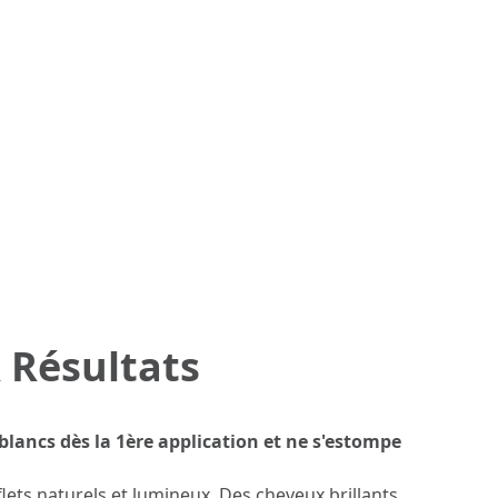
 Résultats
lancs dès la 1ère application et ne s'estompe
lets naturels et lumineux. Des cheveux brillants,