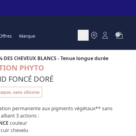
Offres
Marque
% DES CHEVEUX BLANCS
- Tenue longue durée
TION PHYTO
ND FONCÉ DORÉ
que, sans silicone
ation permanente aux pigments végétaux** sans
liant 3 actions :
NCE
couleur
cuir chevelu