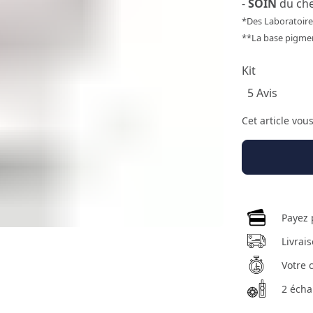
-
SOIN
du ch
*Des Laboratoi
**La base pigmen
Kit
5 Avis
Cet article vou
Payez 
Livrai
Votre 
2 écha