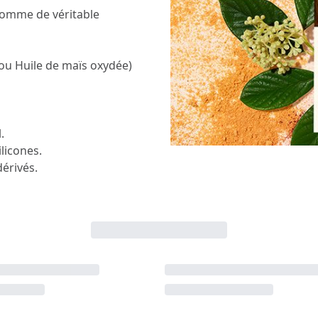
comme de véritable
ou Huile de maïs oxydée)
.
licones.
érivés.