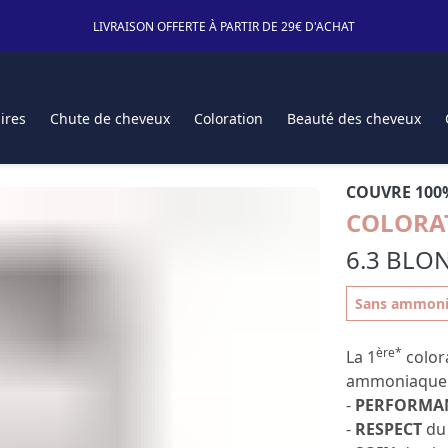
LIVRAISON OFFERTE À PARTIR DE 29€ D'ACHAT
ires
Chute de cheveux
Coloration
Beauté des cheveux
COUVRE 100
COLORA
6.3 BLO
Sans ammonia
ère*
La 1
color
ammoniaque al
-
PERFORMA
-
RESPECT
du 