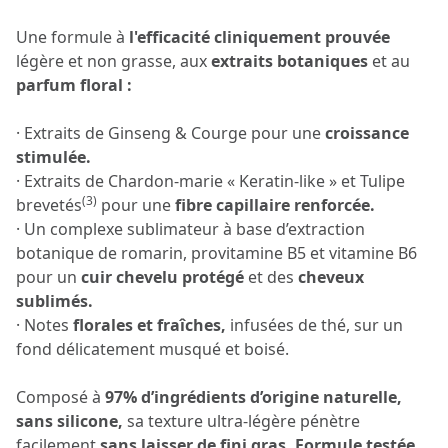
Une formule à
l'efficacité cliniquement prouvée
légère et non grasse, aux
extraits botaniques
et au
parfum floral :
· Extraits de Ginseng & Courge pour une
croissance
stimulée.
· Extraits de Chardon-marie « Keratin-like » et Tulipe
(3)
brevetés
pour une
fibre capillaire renforcée.
· Un complexe sublimateur à base d’extraction
botanique de romarin, provitamine B5 et vitamine B6
pour un
cuir chevelu protégé
et des
cheveux
sublimés.
· Notes
florales et fraîches,
infusées de thé, sur un
fond délicatement musqué et boisé.
Composé à
97% d’ingrédients d’origine naturelle,
sans silicone,
sa texture ultra-légère pénètre
facilement
sans laisser de fini gras. Formule testée