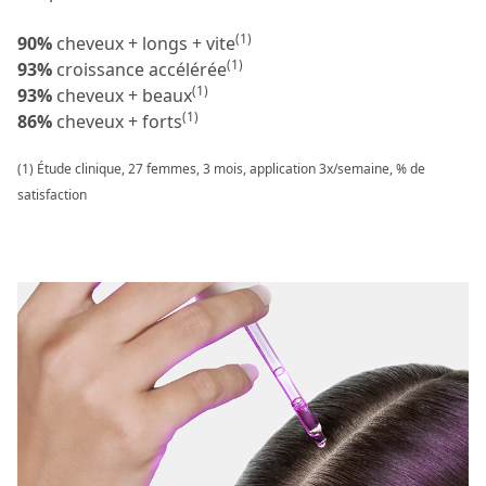
(1)
90%
cheveux + longs + vite
(1)
93%
croissance accélérée
(1)
93%
cheveux + beaux
(1)
86%
cheveux + forts
(1) Étude clinique, 27 femmes, 3 mois, application 3x/semaine, % de
satisfaction