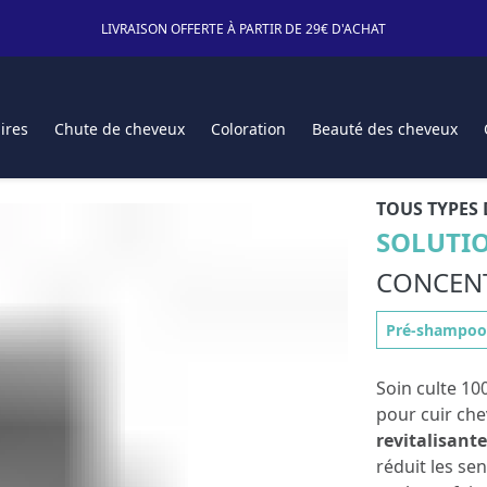
LIVRAISON OFFERTE À PARTIR DE 29€ D'ACHAT
ires
Chute de cheveux
Coloration
Beauté des cheveux
TOUS TYPES 
SOLUTIO
CONCENT
Pré-shampooi
Soin culte 10
pour cuir ch
revitalisante
réduit les se