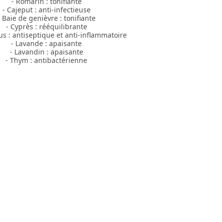
- Romarin : tonifiante
- Cajeput : anti-infectieuse
- Baie de genièvre : tonifiante
- Cyprès : rééquilibrante
us : antiseptique et anti-inflammatoire
- Lavande : apaisante
- Lavandin : apaisante
- Thym : antibactérienne