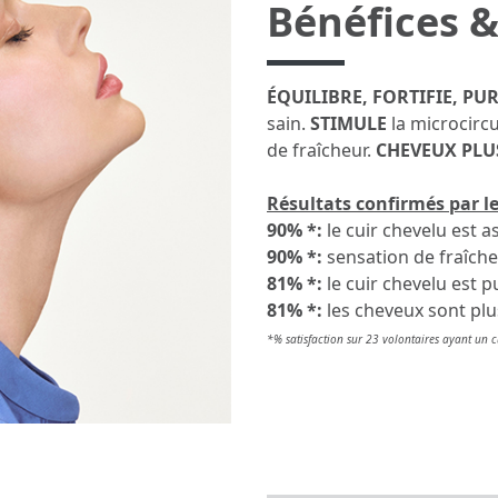
Bénéfices &
ÉQUILIBRE, FORTIFIE, PUR
sain.
STIMULE
la microcirc
de fraîcheur.
CHEVEUX PLUS
Résultats confirmés par le
90% *:
le cuir chevelu est 
90% *:
sensation de fraîcheu
81% *:
le cuir chevelu est p
81% *:
les cheveux sont plus
*% satisfaction sur 23 volontaires ayant un cu