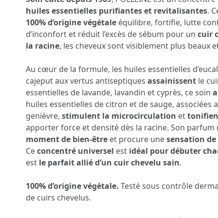
huiles essentielles purifiantes et revitalisantes
. 
100% d’origine végétale
équilibre, fortifie, lutte co
d’inconfort et réduit l’excès de sébum pour un
cuir 
la racine
, les cheveux sont visiblement plus beaux et
Au cœur de la formule, les huiles essentielles d’euca
cajeput aux vertus antiseptiques
assainissent
le cui
essentielles de lavande, lavandin et cyprès, ce soin
a
huiles essentielles de citron et de sauge, associées 
genièvre,
stimulent la microcirculation
et
tonifie
apporter force et densité dès la racine. Son parfum 
moment de bien-être
et procure une
sensation de
Ce
concentré universel
est
idéal pour débuter cha
est
le parfait allié d’un cuir chevelu sain
.
100% d’origine végétale.
Testé sous contrôle derma
de cuirs chevelus.