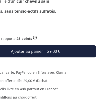
allié d’un
cuir chevelu sain.
s, sans tensio-actifs sulfatés.
s rapporte
25 points
Ajouter au panier | 29,00 €
par carte, PayPal ou en 3 fois avec Klarna
son offerte dès 29,00 € d’achat
colis livré en 48h partout en France*
ntillons au choix offert