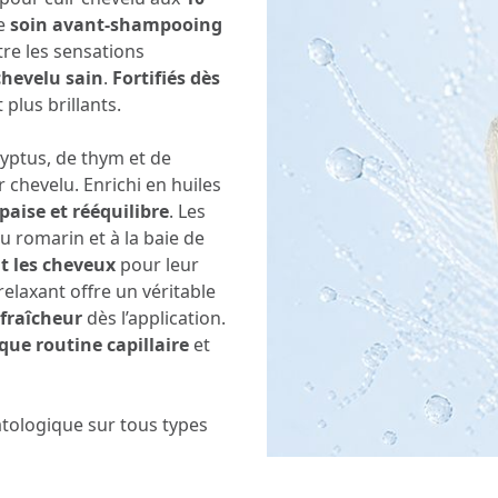
Ce
soin avant-shampooing
ntre les sensations
chevelu sain
.
Fortifiés dès
 plus brillants.
lyptus, de thym et de
r chevelu. Enrichi en huiles
paise et rééquilibre
. Les
au romarin et à la baie de
nt les cheveux
pour leur
relaxant offre un véritable
 fraîcheur
dès l’application.
que routine capillaire
et
tologique sur tous types