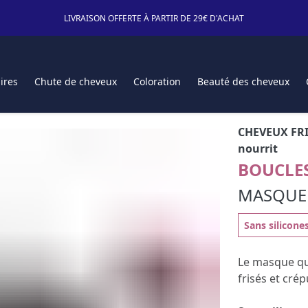
LIVRAISON OFFERTE À PARTIR DE 29€ D'ACHAT
ires
Chute de cheveux
Coloration
Beauté des cheveux
CHEVEUX FRI
nourrit
BOUCLES
MASQUE 
Sans silicone
Le masque q
frisés et crép