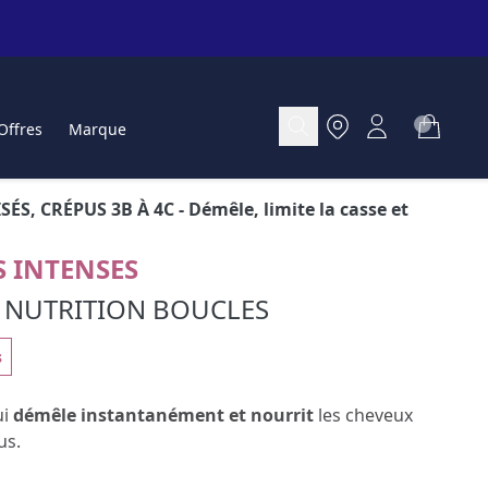
Offres
Marque
SÉS, CRÉPUS 3B À 4C
- Démêle, limite la casse et
 INTENSES
NUTRITION BOUCLES
s
ui
démêle instantanément et nourrit
les cheveux
us.