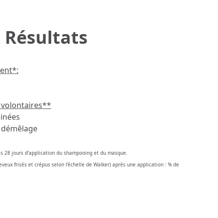
 Résultats
ment*:
 volontaires**
ainées
du démêlage
ès 28 jours d’application du shampooing et du masque.
eveux frisés et crépus selon l’échelle de Walker) après une application : % de