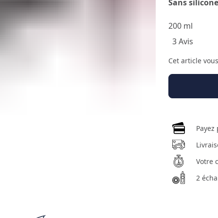
Sans silicone
200 ml
3 Avis
Cet article vou
Payez 
Livrai
Votre 
2 écha