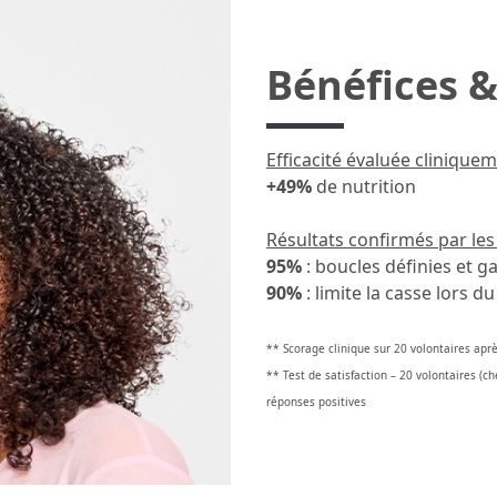
Bénéfices &
Efficacité évaluée clinique
+49%
de nutrition
Résultats confirmés par les
95%
: boucles définies et g
90%
: limite la casse lors 
** Scorage clinique sur 20 volontaires apr
** Test de satisfaction – 20 volontaires (ch
réponses positives