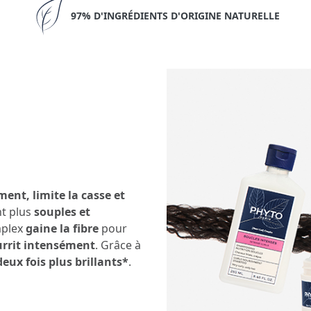
97% D'INGRÉDIENTS D'ORIGINE NATURELLE
nt, limite la casse et
nt plus
souples et
mplex
gaine la fibre
pour
rrit intensément
. Grâce à
deux fois plus brillants*
.