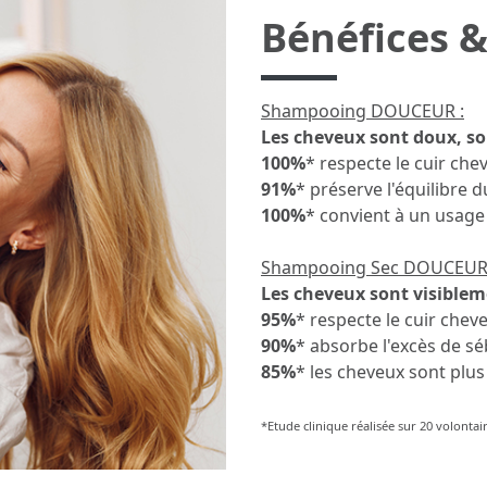
Bénéfices &
Shampooing DOUCEUR :
Les cheveux sont doux, sou
100%
* respecte le cuir che
91%
* préserve l'équilibre
100%
* convient à un usage
Shampooing Sec DOUCEUR 
Les cheveux sont visiblem
95%
* respecte le cuir cheve
90%
* absorbe l'excès de s
85%
* les cheveux sont plu
*Etude clinique réalisée sur 20 volonta