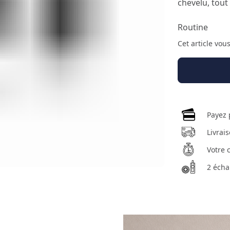
chevelu, tout
Routine
Cet article vou
Payez 
Livrai
Votre 
2 écha