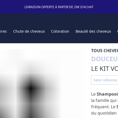
LIVRAISON OFFERTE À PARTIR DE 29€ D'ACHAT
ires
Chute de cheveux
Coloration
Beauté des cheveux
TOUS CHEVE
DOUCEU
LE KIT 
Sans silicone,
Le
Shampoo
la famille qui
fréquent. Le
du quotidien 